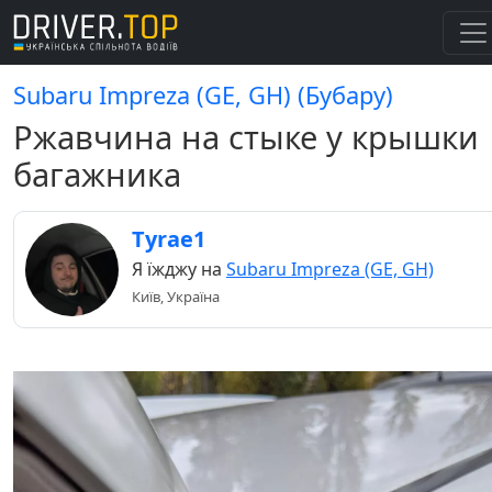
Subaru Impreza (GE, GH) (Бубару)
Ржавчина на стыке у крышки
багажника
Tyrae1
Я їжджу на
Subaru Impreza (GE, GH)
Київ, Україна