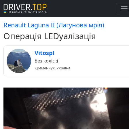
Renault Laguna II (Лагунова мрія)
Операція LEDуалізація
Vitospl
Без коліс :(
Кременчук, Україна