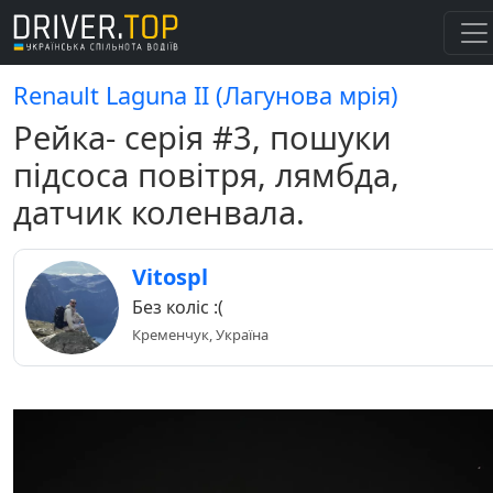
Renault Laguna II (Лагунова мрія)
Рейка- серія #3, пошуки
підсоса повітря, лямбда,
датчик коленвала.
Vitospl
Без коліс :(
Кременчук, Україна