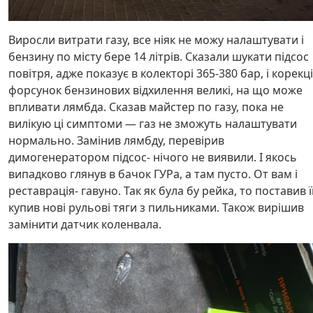
Виросли витрати газу, все ніяк не можу налаштувати і
бензину по місту бере 14 літрів. Сказали шукати підсос
повітря, адже показує в колекторі 365-380 бар, і корекц
форсунок бензинових відхилення великі, на що може
впливати лямбда. Сказав майстер по газу, пока не
вилікую ці симптоми — газ не зможуть налаштувати
нормально. Замінив лямбду, перевірив
димогенератором підсос- нічого не виявили. І якось
випадково глянув в бачок ГУРа, а там пусто. От вам і
реставрація- гавуно. Так як була бу рейка, то поставив її
купив нові рульові тяги з пильниками. Також вирішив
замінити датчик коленвала.