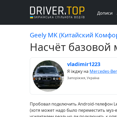
Дописи
Geely MK (Китайский Комфо
Насчёт базовой 
vladimir1223
Я їжджу на
Mercedes-Ben
Запоріжжя, Україна
Пробовал подключить Android-телефон Le
(хотя может надо было переместить муз-е
усилителем реально ли подключить к опят