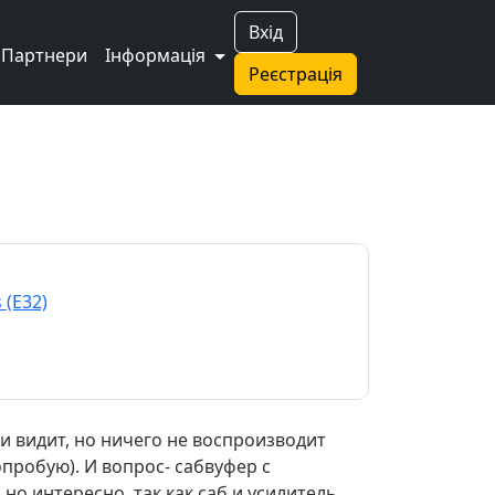
Вхід
Партнери
Інформація
Реєстрація
 (E32)
и видит, но ничего не воспроизводит
пробую). И вопрос- сабвуфер с
но интересно, так как саб и усилитель