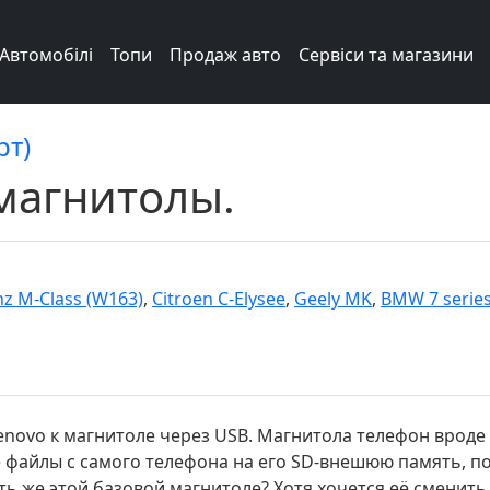
Автомобілі
Топи
Продаж авто
Сервіси та магазини
рт)
магнитолы.
z M-Class (W163)
,
Citroen C-Elysee
,
Geely MK
,
BMW 7 series
novo к магнитоле через USB. Магнитола телефон вроде 
 файлы с самого телефона на его SD-внешюю память, по
ь же этой базовой магнитоле? Хотя хочется её сменить, 