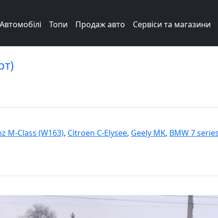
Автомобілі
Топи
Продаж авто
Сервіси та магазини
рт)
z M-Class (W163)
,
Citroen C-Elysee
,
Geely MK
,
BMW 7 series