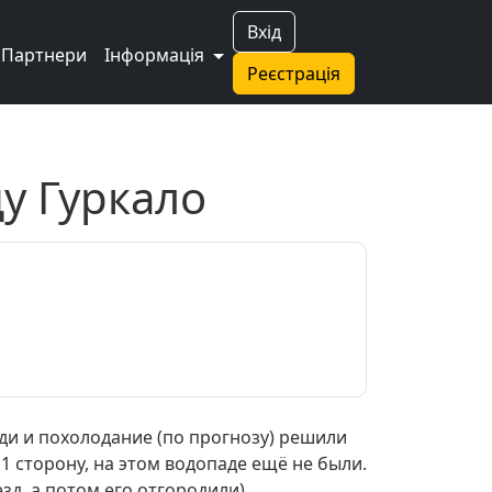
Вхід
Партнери
Інформація
Реєстрація
у Гуркало
жди и похолодание (по прогнозу) решили
 1 сторону, на этом водопаде ещё не были.
д, а потом его отгородили).