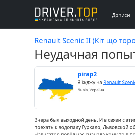
Дописи
Renault Scenic II (Кіт що тор
Неудачная попыт
pirap2
Я їжджу на
Renault Scenic
Львів, Україна
Вчера был выходной день. И в связи с эт
поехать к водопаду Гуркало, Львовской об
Навигатор повёл нас сначала кому-то в п