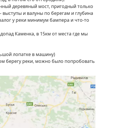
енный деревяный мост, пригодный только
— выступы и валуны по берегам и глубина
 залог у реки минимум бампера и что-то
допад Каменка, в 15км от места где мы
льшой лопатке в машину)
угом берегу реки, можно было попробовать