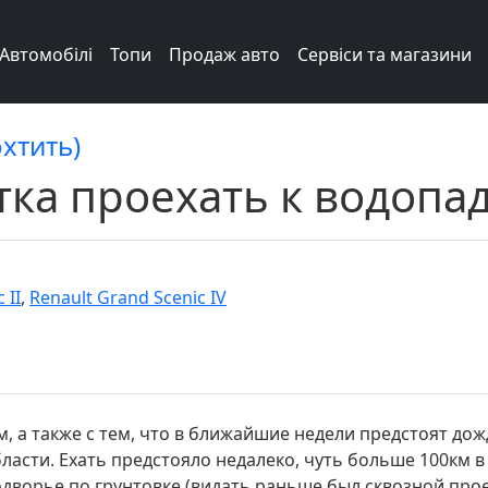
Автомобілі
Топи
Продаж авто
Сервіси та магазини
охтить)
ка проехать к водопад
 II
,
Renault Grand Scenic IV
им, а также с тем, что в ближайшие недели предстоят до
ласти. Ехать предстояло недалеко, чуть больше 100км в
одворье по грунтовке (видать раньше был сквозной проез