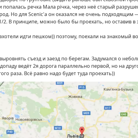
 попалась речка Мала річка, через неё старый разруш
род. Но для Scenic'а он оказался не очень подходящим 
 1/2. В принципе, можно было бы проехать, но оставив в
ахотели идти пешком)) поэтому, поехали на знакомый во
 выровнять съезд и заезд по берегам. Задумался о небо
 водопаду ведёт 2я дорога параллельно первой, но на др
ого раза. Всё равно надо будет туда проехать))