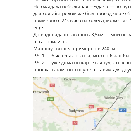
Но ожидала небольшая неудача — по пути
для ходьбы, рядом же был проезд через б
примерно с 2/3 высоты колеса, может и с
ещё.
До водопада оставалось 3,5км — мои не з
остановились.
Маршрут вышел примерно в 240км.
P.S. 1 — была бы лопатка, можно было бы
P.S. 2 — уже дома по карте глянул, что к
проехать там, но это уже оставим для друг