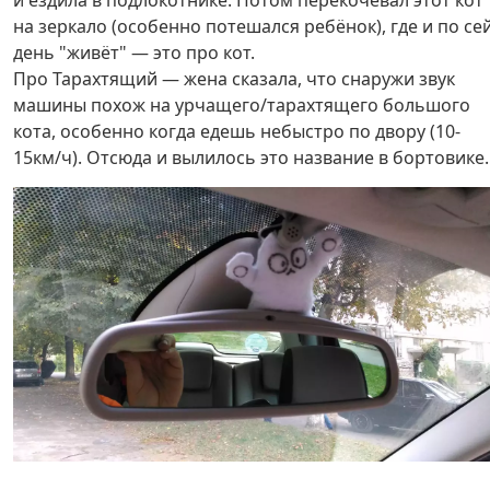
и ездила в подлокотнике. Потом перекочевал этот кот
на зеркало (особенно потешался ребёнок), где и по се
день "живёт" — это про кот.
Про Тарахтящий — жена сказала, что снаружи звук
машины похож на урчащего/тарахтящего большого
кота, особенно когда едешь небыстро по двору (10-
15км/ч). Отсюда и вылилось это название в бортовике.