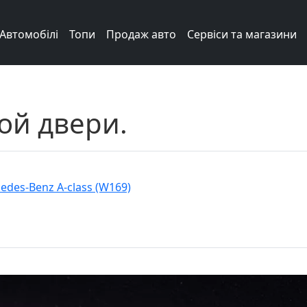
Автомобілі
Топи
Продаж авто
Сервіси та магазини
ой двери.
edes-Benz A-class (W169)