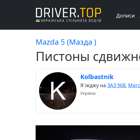
Дописи
Mazda 5 (Мазда )
Пистоны сдвижн
Kolbastnik
Я їжджу на
ЗАЗ 968
,
Merc
Україна