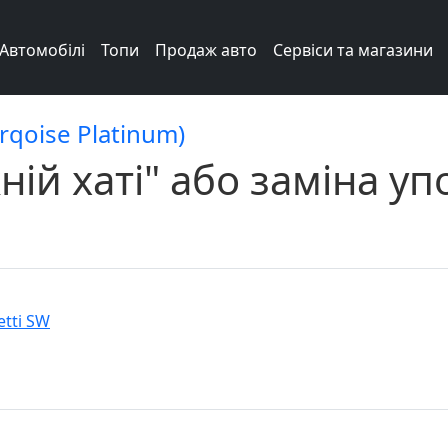
Автомобілі
Топи
Продаж авто
Сервіси та магазини
urqoise Platinum)
ній хаті" або заміна уп
etti SW