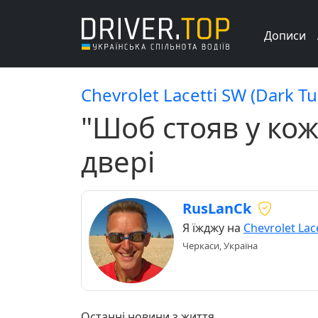
Дописи
Chevrolet Lacetti SW (Dark T
"Шоб стояв у кож
двері
RusLanCk
Я їжджу на
Chevrolet Lac
Черкаси, Україна
Останні новини з життя...