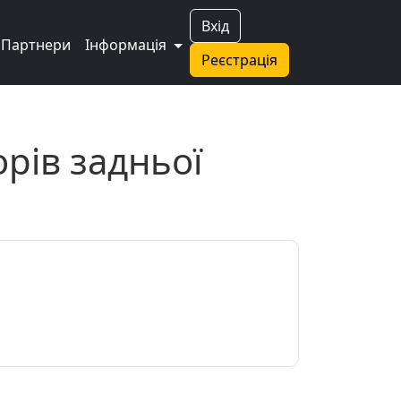
Вхід
Партнери
Інформація
Реєстрація
орів задньої