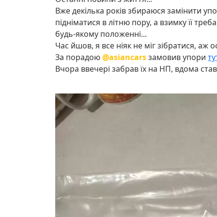
Вже декілька років збираюся замінити упо
підніматися в літню пору, а взимку її тре
будь-якому положенні...
Час йшов, я все ніяк не міг зібратися, аж 
За порадою
@asiancars
замовив упори
ту
Вчора ввечері забрав їх на НП, вдома ста