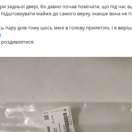
ри задньої двері, бо давно почав помічати, що під час в
ба підштовхувати майже до самого верху, інакше вона не па
ось пару днів тому шось мені в голову прилетіло, і я виріш
т
в роздивлятися: