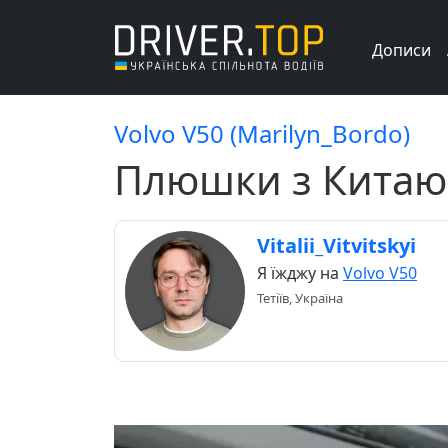
Дописи
Volvo V50 (Marilyn_Bordo)
Плюшки з Китаю
Vitalii_Vitvitskyi
Я їжджу на
Volvo V50
Тетіїв, Україна