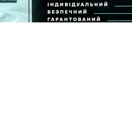
ьтату за фіксованою ціною до 15.09.26