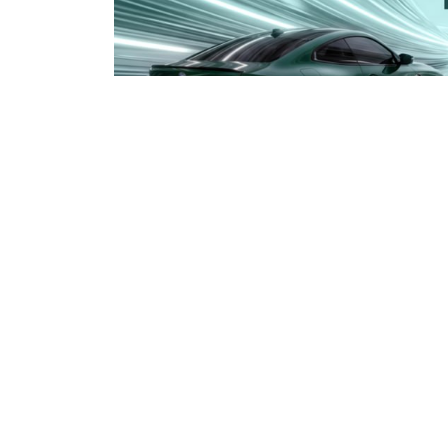
Індивідуальний Stage 1 із гарантією резул
Ціна питання
10 USD,
Опубліковано:
27 січня 2023р. 12:21
21
0
0
0