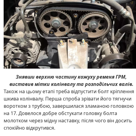
Знявши верхню частину кожуху ременя ГРМ,
виставив мітки колінвалу та розподільчих валів.
Також на цьому етапі треба відпустити болт кріплення
шкива колінвалу. Перша спроба зрівати його тягнучи
воротком з трубою, завершилася зламаною головкою
на 17. Довелося добре обстукати головку болта
молотком через мідну наставку, після чого він досить
спокійно відкрутився.