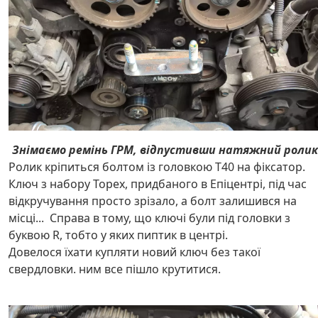
Знімаємо ремінь ГРМ, відпустивши натяжний ролик
Ролик кріпиться болтом із головкою Т40 на фіксатор.
Ключ з набору Topex, придбаного в Епіцентрі, під час
відкручування просто зрізало, а болт залишився на
місці... Справа в тому, що ключі були під головки з
буквою R, тобто у яких пиптик в центрі.
Довелося їхати купляти новий ключ без такої
свердловки. ним все пішло крутитися.