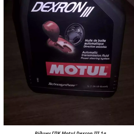
Рідину ГПК Motul Dexron III 1л