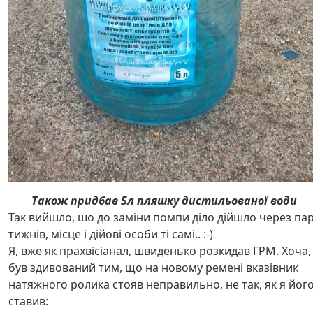
Також придбав 5л пляшку дистильованої води
Так вийшло, шо до заміни помпи діло дійшло через па
тижнів, місце і дійові особи ті самі.. :-)
Я, вже як прахвісіанал, швиденько розкидав ГРМ. Хоча,
був здивований тим, що на новому ремені вказівник
натяжного ролика стояв неправильно, не так, як я йог
ставив: