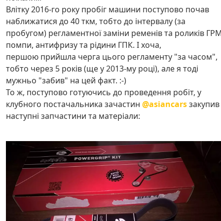
Влітку 2016-го року пробіг машини поступово почав
наближатися до 40 ткм, тобто до інтервалу (за
пробугом) регламентної заміни ременів та роликів ГРМ
помпи, антифризу та рідини ГПК. І хоча,
першою прийшла черга цього регламенту "за часом",
тобто через 5 років (ще у 2013-му році), але я тоді
мужньо "забив" на цей факт. :-)
То ж, поступово готуючись до проведення робіт, у
клубного постачальника зачастин
@asiancars
закупив
наступні запчастини та матеріали: