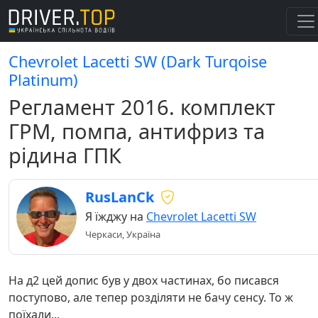
Chevrolet Lacetti SW (Dark Turqoise
Platinum)
Регламент 2016. комплект
ГРМ, помпа, антифриз та
рідина ГПК
RusLanCk
Я їжджу на
Chevrolet Lacetti SW
Черкаси, Україна
На д2 цей допис був у двох частинах, бо писався
поступово, але тепер розділяти не бачу сенсу. То ж
поїхали...