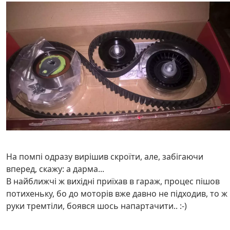
На помпі одразу вирішив скроїти, але, забігаючи
вперед, скажу: а дарма...
В найближчі ж вихідні приїхав в гараж, процес пішов
потихеньку, бо до моторів вже давно не підходив, то ж
руки тремтіли, боявся шось напартачити.. :-)