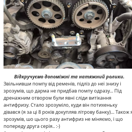
Відкручуємо допоміжні та натяжний ролики.
Звільнивши помпу від ременів, підліз до неї знизу і
зрозумів, що дарма не придбав помпу одразу... Під
дренажним отвором були явні сліди витікання
антифризу. Стало зрозуміло, куди він потихеньку
дівався (я за ці 8 років докупляв літрову банку)... Також 
зрозумів, шо цього разу антифриз не міняємо, і що
попереду друга серія.. :-)