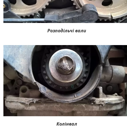
Розподільчі вали
Колінвал