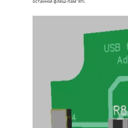
останній флеш-пам"яті.