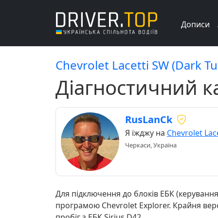
Дописи
Chevrolet Lacetti SW (Dark T
Діагностичний ка
RusLanCk
Я їжджу на
Chevrolet Lac
Черкаси, Україна
Для підключення до блоків ЕБК (керування
програмою Chevrolet Explorer. Крайня версі
пробіг з ЕБК Sirius D42...