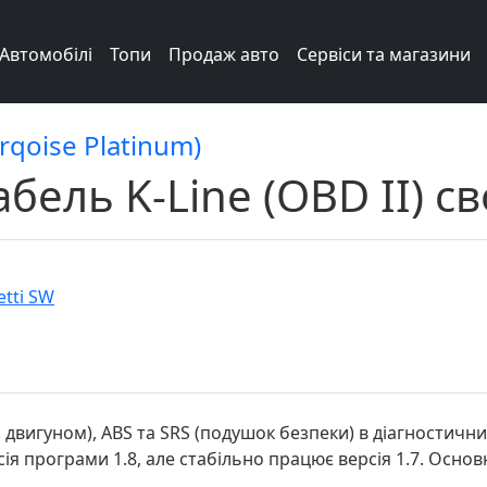
Автомобілі
Топи
Продаж авто
Сервіси та магазини
urqoise Platinum)
бель K-Line (OBD II) с
etti SW
 двигуном), ABS та SRS (подушок безпеки) в діагностичн
я програми 1.8, але стабільно працює версія 1.7. Основна