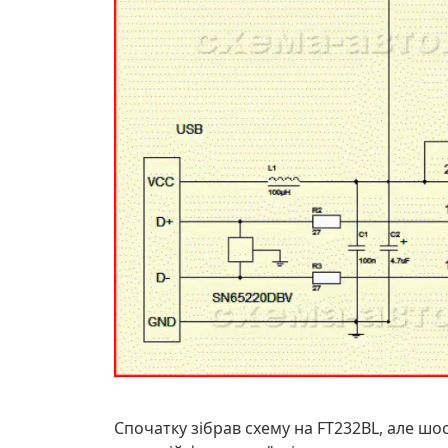
Спочатку зібрав схему на FT232BL, але шос