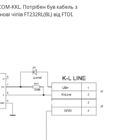
COM-KKL. Потрібен був кабель з
ві чіпів FT232RL(BL) від FTDI.