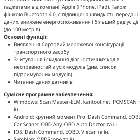
гаджетами від компанії Apple (iPhone, iPad). Також
фішкою Bluetooth 4.0, є підвищена швидкість передачі
даних, знижене енергоспоживання і більший радіус дії
(до 100 метрів).
Основні функції:
Виявлення бортовий мережевої конфігурації
транспортного засобу
Зчитування і скидання діагностичних кодів
несправностей з усіх модулів (див. список
підтримуваних модулів)
Читання даних датчиків
Сумісне програмне забезпечення:
Wimdows: Scan Master-ELM, kantool.net, PCMSCAN 
ін.
Android: крутний момент Pro, Dash Command, EOB
Car Scaner, OBD Any, OBD Auto Doctor та ін.
IOS: Dash Command, EOBD, Viecar та ін.
Symbian: OBDScope та ін.