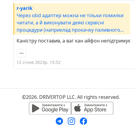
r-yarik
Через obd адаптер можна не тільки помилки
читати, а й виконувати деякі сервісні
процедури (наприклад прокачку паливного
насоса при заміні фільтра на дизелі), для
Каністру поставив, а ваг кан айфон непідтримує
деяких моделей доступне кодування. Я obd
адаптером на літо вмикаю складання дзеркал
при закритті автомобіля, на зиму вимикаю,
12 січня 2023р. 15:52
щоб не замерзли :) Рекомендую подивитися на
такі програмами - Carista, Car Scanner, VAG CAN
Mobile.
©2026. DRIVERTOP LLC. All rights reserved.