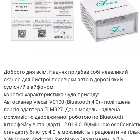
Доброго дня всім. Наднях придбав собі невеликий
сканер для бистрої перевірки авто в дорозі який
сумісний з айфоном.
коротка характеристика чудо приладу:
Автосканер Viecar VC100 (Bluetooth 4.0) - поліпшена
версія адаптера ELM327. Дана модель наділена
можливістю дворежимної роботою по Bluetooth
інтерфейсу в стандарті - 2.0 і 4.0. Відмінною особливіст
стандарту блютус 4.0, є можливість працювати не тіль
з Windows, Android і Symbian обладнанням, а й з