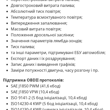
Довгостроковий витрата палива;
Абсолютний тиск повітря;
Температура всмоктуваного повітря;
Випередження запалювання;
Масовий витрата повітря;
Положення дросельної заслінки;
Значення параметрів лямбда-зондів;
Тиск палива;
та інші параметри, підтримувані ЕБУ автомобіля;
Експорт даних і їх роздрукування;
Запис даних і виведення графіків;
Заміри потужності двигуна, часу розгону і пр.
Підтримка OBDII протоколів:
SAE J1850 PWM (41,6 кбод)
SAE J1850 VPW (10,4 кбод)
ISO 9141-2 (5 бод ініціалізації, 10,4 кбод)
ISO14230-4 KWP (5 бод ініціалізації, 10,4 кбод)
ISO14230-4 KWP (швидка ініціалізація, 10,4 кбод)