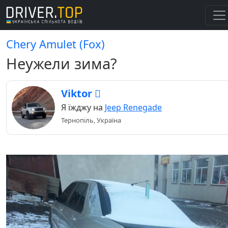
Chery Amulet (Fox)
Неужели зима?
Viktor 
Я їжджу на
Jeep Renegade
Тернопіль, Україна