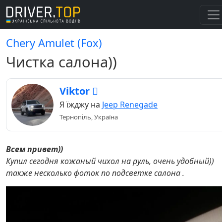
Chery Amulet (Fox)
Чистка салона))
Viktor 
Я їжджу на
Jeep Renegade
Тернопіль, Україна
Всем привет))
Купил сегодня кожаный чихол на руль, очень удобный))
также несколько фоток по подсветке салона .