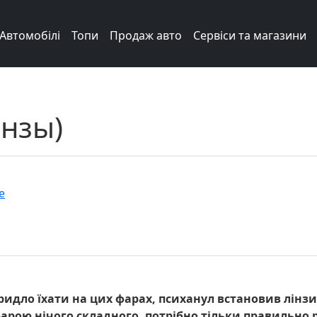
Автомобілі
Топи
Продаж авто
Сервіси та магазини
нзы)
e
бридло їхати на цих фарах, психанул встановив лінз
 фарою нічого складного, потрібно тільки правильно р