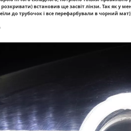
 розкривати) встановив ще засвіт лінзи. Так як у ме
еїли до трубочок і все перефарбували в чорний мат)) 
)