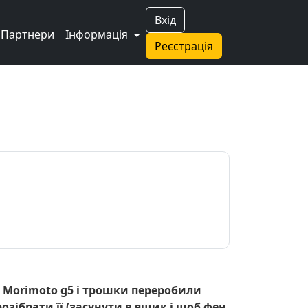
Вхід
Партнери
Інформація
Реєстрація
и Morimoto g5 і трошки переробили
озібрати її (засунути в ящик і щоб фен