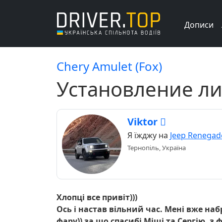
Дописи
Chery Amulet (Fox)
Установление ли
Viktor 
Я їжджу на
Jeep Renegad
Тернопіль, Україна
Хлопці все привіт)))
Ось і настав вільний час. Мені вже на
фару)) за що спасибі Міші та Сергію, з