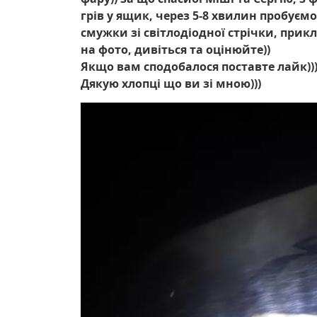
грів у ящик, через 5-8 хвилин пробуємо
смужки зі світлодіодної стрічки, прикл
на фото, дивіться та оцінюйте))
Якщо вам сподобалося поставте лайк))
Дякую хлопці що ви зі мною)))