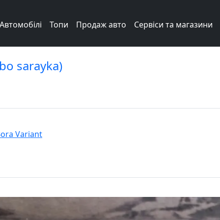
Автомобілі
Топи
Продаж авто
Сервіси та магазини
bo sarayka)
ora Variant