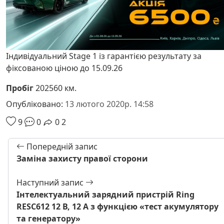
Індивідуальний Stage 1 із гарантією результату за
фіксованою ціною до 15.09.26
Пробіг
202560 км.
Опубліковано:
13 лютого 2020р. 14:58
9
0
0
2
Попередній запис
Заміна захисту правої сторони
Наступний запис
Інтелектуальний зарядний пристрій Ring
RESC612 12 В, 12 А з функцією «тест акумулятору
та генератору»