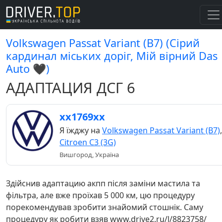
Volkswagen Passat Variant (B7) (Сірий
кардинал міських доріг, Мій вірний Das
Auto 🖤)
АДАПТАЦИЯ ДСГ 6
хх1769хх
Я їжджу на
Volkswagen Passat Variant (B7)
,
Citroen C3 (3G)
Вишгород, Україна
Здійснив адаптацию акпп після заміни мастила та
фільтра, але вже проїхав 5 000 км, цю процедуру
порекомендував зробити знайомий стошнік. Саму
процедуру як робити взяв www.drive2.ru/l/8823758/