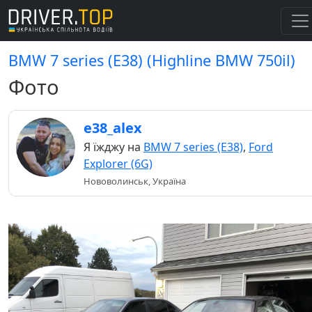
BMW 7 series (E38) (Highline BMW 750il)
Фото
e38_alex
Я їжджу на
BMW 7 series (E38)
,
Ford
Explorer (6G)
Нововолинськ, Україна