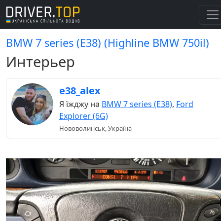
BMW 7 series (E38) (Highline BMW 750il)
Интерьер
e38_alex
Я їжджу на
BMW 7 series (E38)
,
Ford
Explorer (6G)
Нововолинськ, Україна