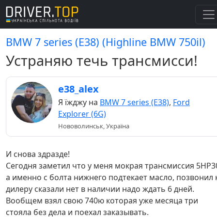
BMW 7 series (E38) (Highline BMW 750il)
Устраняю течь трансмисси!
e38_alex
Я їжджу на
BMW 7 series (E38)
,
Ford
Explorer (6G)
Нововолинськ, Україна
И снова здразде!
Сегодня заметил что у меня мокрая трансмиссия 5HP3
а именно с болта нижнего подтекает масло, позвонил 
дилеру сказали нет в наличии надо ждать 6 дней.
Вообщем взял свою 740ю которая уже месяца три
стояла без дела и поехал заказывать.