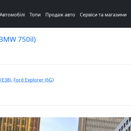
Автомобілі
Топи
Продаж авто
Сервіси та магазини
 BMW 750il)
(E38)
,
Ford Explorer (6G)