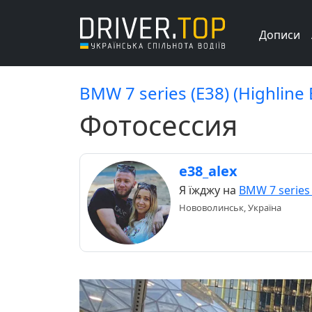
Дописи
BMW 7 series (E38) (Highline
Фотосессия
e38_alex
Я їжджу на
BMW 7 series 
Нововолинськ, Україна