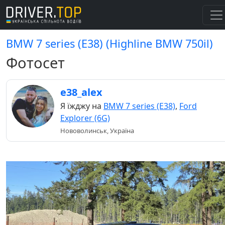
BMW 7 series (E38) (Highline BMW 750il)
Фотосет
e38_alex
Я їжджу на
BMW 7 series (E38)
,
Ford
Explorer (6G)
Нововолинськ, Україна