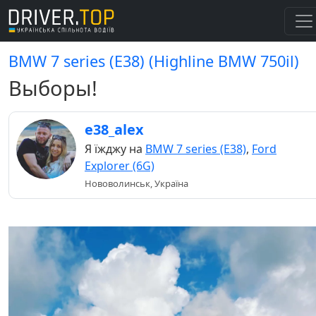
BMW 7 series (E38) (Highline BMW 750il)
Выборы!
e38_alex
Я їжджу на
BMW 7 series (E38)
,
Ford
Explorer (6G)
Нововолинськ, Україна