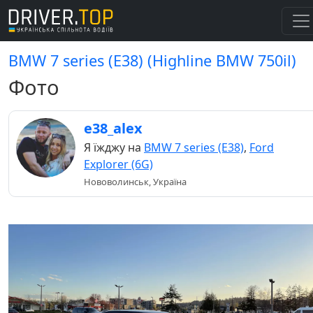
BMW 7 series (E38) (Highline BMW 750il)
Фото
e38_alex
Я їжджу на
BMW 7 series (E38)
,
Ford
Explorer (6G)
Нововолинськ, Україна