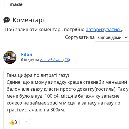
made
Коментарі
Щоб залишати коментарі, потрібно
авторизуватись
.
Сортувати за
Filon
Я їжджу на
Audi A6 Avant (C6)
Гана цифра по витраті газу)
Єдине, що в мому випадку краще ставивби меньший
балон але звеху класти просто докатку(костиль). Так у
мене було в ауді 100 с4, місця в багажніку запасне
колесо не займає зовсім місця, а запасу на газу по
трасі вистачало на 300км.
3