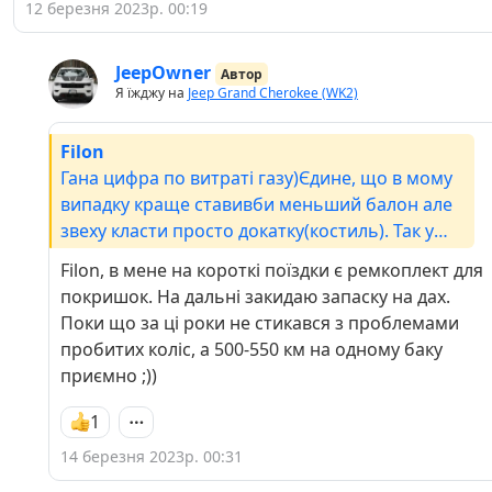
12 березня 2023р. 00:19
JeepOwner
Автор
Я їжджу на
Jeep Grand Cherokee (WK2)
Filon
Гана цифра по витраті газу)Єдине, що в мому
випадку краще ставивби меньший балон але
звеху класти просто докатку(костиль). Так у
мене було в ауді 100 с4, місця в багажніку
Filon, в мене на короткі поїздки є ремкоплект для
запасне колесо не займає зовсім місця, а
покришок. На дальні закидаю запаску на дах.
запасу на газу по трасі вистачало на 300км.
Поки що за ці роки не стикався з проблемами
пробитих коліс, а 500-550 км на одному баку
приємно ;))
1
14 березня 2023р. 00:31