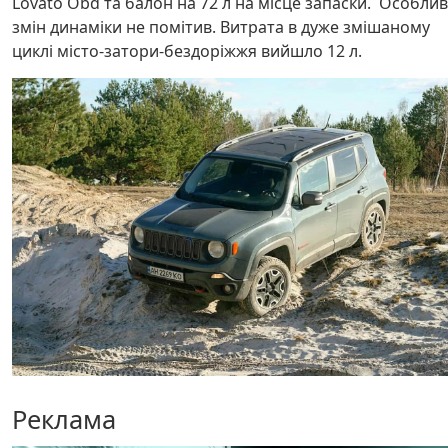
Lovato Obd та балон на 72 л на місце запаски. Особли
змін динаміки не помітив. Витрата в дуже змішаному
циклі місто-затори-бездоріжжя вийшло 12 л.
Реклама