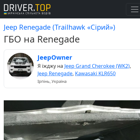
Jeep Renegade (Trailhawk «Сірий»)
ГБО на Renegade
JeepOwner
Я їжджу на
Jeep Grand Cherokee (WK2)
,
Jeep Renegade
,
Kawasaki KLR650
Ірпінь, Україна