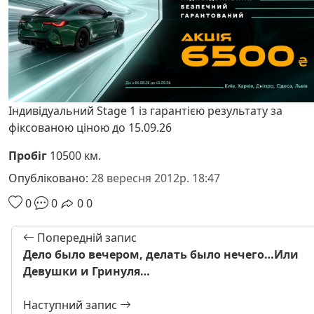
Індивідуальний Stage 1 із гарантією результату за
фіксованою ціною до 15.09.26
Пробіг
10500 км.
Опубліковано:
28 вересня 2012р. 18:47
0
0
0
0
Попередній запис
Дело было вечером, делать было нечего…Или
Девушки и Гринуля…
Наступний запис