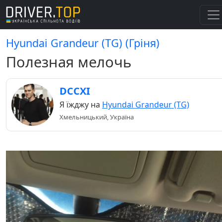
Hyundai Grandeur (TG) (Гріня)
Полезная мелочь
DCCXI
Я їжджу на
Hyundai Grandeur (TG)
Хмельницький, Україна