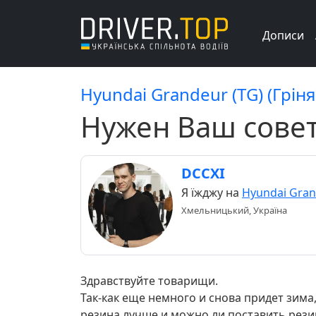
Дописи
Hyundai Grandeur (TG) (Гріня
Нужен Ваш сове
DCCXI
Я їжджу на
Hyundai Gran
Хмельницький, Україна
Здравствуйте товарищи.
Так-как еще немного и снова придет зима
резина лучше и можно ли поставить резин