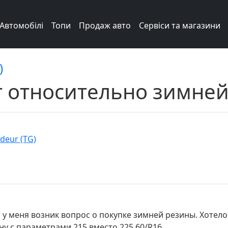
Автомобілі
Топи
Продаж авто
Сервіси та магазини
)
т относительно зимне
deur (TG)
, у меня возник вопрос о покупке зимней резины. Хотел
у с параметрами 215 вместо 225 60/R16.