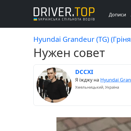
Дописи
Hyundai Grandeur (TG) (Гріня
Нужен совет
DCCXI
Я їжджу на
Hyundai Gran
Хмельницький, Україна