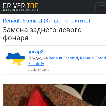
Renault Scenic II (Кіт що торохтить)
Замена заднего левого
фонаря
pirap2
Я їжджу на
Renault Scenic II
,
Renault Grand
Scenic IV
Львів, Україна