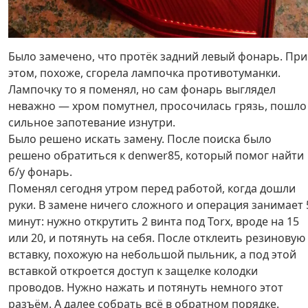
Было замечено, что протёк задний левый фонарь. При
этом, похоже, сгорела лампочка противотуманки.
Лампочку то я поменял, но сам фонарь выглядел
неважно — хром помутнел, просочилась грязь, пошло
сильное запотевание изнутри.
Было решено искать замену. После поиска было
решено обратиться к denwer85, который помог найти
б/у фонарь.
Поменял сегодня утром перед работой, когда дошли
руки. В замене ничего сложного и операция занимает 
минут: нужно открутить 2 винта под Torx, вроде на 15
или 20, и потянуть на себя. После отклеить резиновую
вставку, похожую на небольшой пыльник, а под этой
вставкой откроется доступ к защелке колодки
проводов. Нужно нажать и потянуть немного этот
разъём. А далее собрать всё в обратном порядке.