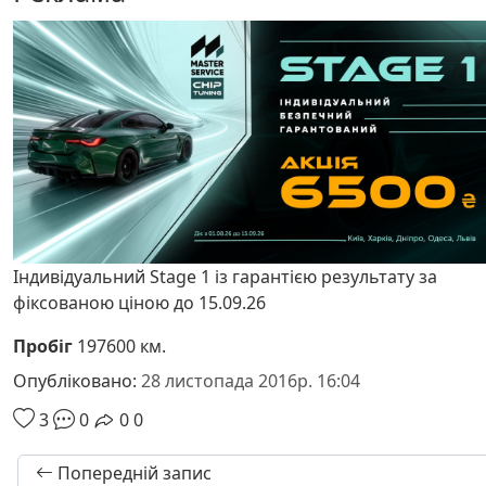
Індивідуальний Stage 1 із гарантією результату за
фіксованою ціною до 15.09.26
Пробіг
197600 км.
Опубліковано:
28 листопада 2016р. 16:04
3
0
0
0
Попередній запис