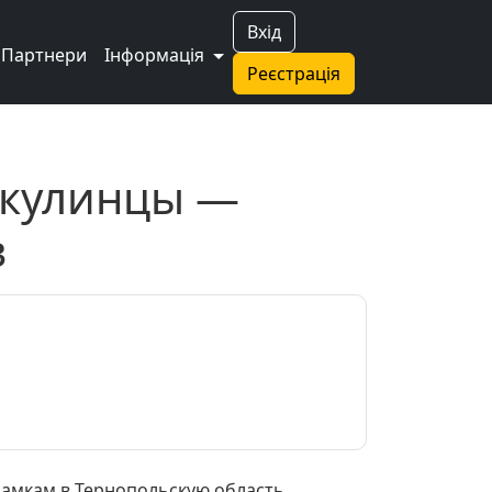
Вхід
Партнери
Інформація
Реєстрація
икулинцы —
в
замкам в Тернопольскую область.