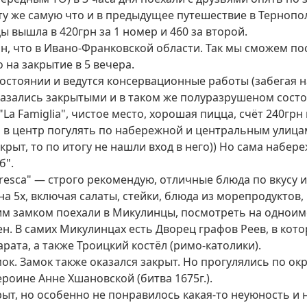
ли ту же самую что и в предыдущее путешествие в Терно
 вышла в 420грн за 1 номер и 460 за второй.
ин, что в Ивано-Франковской области. Так мы сможем по
о на закрытие в 5 вечера.
остоянии и ведутся консервационные работы (забегая на
оказались закрытыми и в таком же полуразрушеном состо
La Famiglia", чистое место, хорошая пицца, счёт 240грн 
 в центр погулять по набережной и центральным улицам
закрыт, то по итогу не нашли вход в него)) Но сама наб
б".
resca" — строго рекомендую, отличные блюда по вкусу и
 5х, включая салаты, стейки, блюда из морепродуктов, в
м замком поехали в Микулинцы, посмотреть на одноимё
тен. В самих Микулинцах есть Дворец графов Реев, в ко
ата, а также Троицкий костёл (римо-католики).
мок. Замок также оказался закрыт. Но прогулялись по окр
ероине Анне Хшановской (битва 1675г.).
крыт, но особенно не понравилось какая-то неуюность 