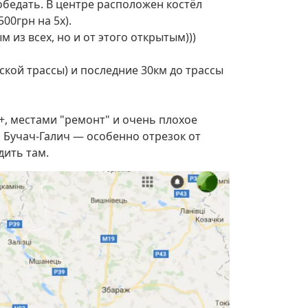
ообедать. В центре расположен костёл
00грн на 5х).
 из всех, но и от этого открытым)))
ской трассы) и последние 30км до трассы
+, местами "ремонт" и очень плохое
 Бучач-Галич — особенно отрезок от
дить там.