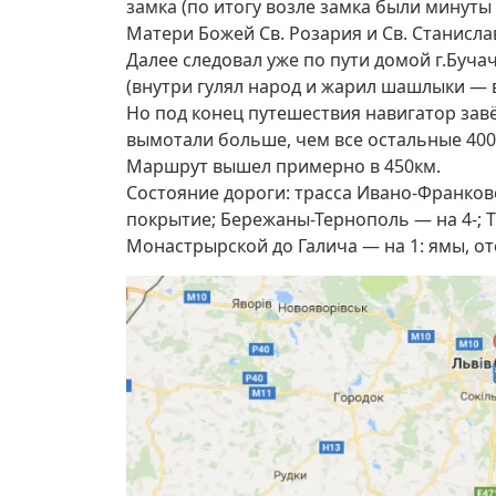
замка (по итогу возле замка были минуты 
Матери Божей Св. Розария и Св. Станислав
Далее следовал уже по пути домой г.Бучач
(внутри гулял народ и жарил шашлыки — вс
Но под конец путешествия навигатор завё
вымотали больше, чем все остальные 400
Маршрут вышел примерно в 450км.
Состояние дороги: трасса Ивано-Франков
покрытие; Бережаны-Тернополь — на 4-; 
Монастрырской до Галича — на 1: ямы, от