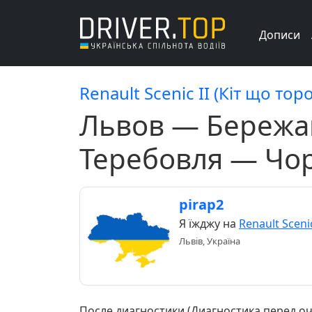
Дописи
Renault Scenic II (Кіт що тор
Львов — Бережа
Теребовля — Чо
pirap2
Я їжджу на
Renault Scenic
Львів, Україна
После диагностики (Диагностика перед оч