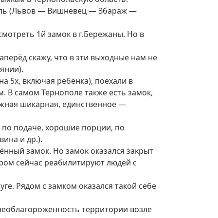
поль (Львов — Вишневец — Збараж —
смотреть 1й замок в г.Бережаны. Но в
перёд скажу, что в эти выходные нам не
янии).
на 5х, включая ребёнка), поехали в
. В самом Тернополе также есть замок,
ережная шикарная, единственное —
 по подаче, хорошие порции, по
ина и др.).
нный замок. Но замок оказался закрыт
тором сейчас реабилитируют людей с
уге. Рядом с замком оказался такой себе
и необлагороженность территории возле