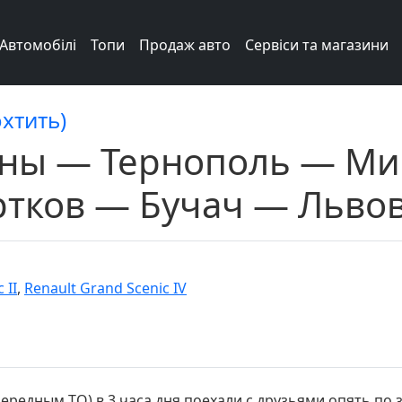
Автомобілі
Топи
Продаж авто
Сервіси та магазини
охтить)
ны — Тернополь — М
ртков — Бучач — Льво
 II
,
Renault Grand Scenic IV
ередным ТО) в 3 часа дня поехали с друзьями опять по 