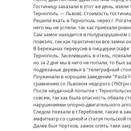
Гостиницу заказали в этот же день, взя
Тернополь — Львов). Стоимость гостиницы
Решили ехать в Тернополь через г. Рогат
него мы не успели, так как приехали ровн
Сам замок находится в полуразрушеном с
повезло, так как практически все замки 
В Бережанах перекусив в пиццерии (кафе "
Тернополь. Заселившись в отель, поехали
но за 2 дня мы в него не попали, то был 
подрезаные деревья в "телеграфный стол
Поужинали в хорошем заведении "Pasta F
сравнению со Львовом недорого (760грн на
После неудачной попытки с Тернопольски
совсем, так как была опасность обвала с
нарушениями опорно-двигательного аппар
Следом поехали в г.Теребовля, также в за
амфитеатр со сценой и статуя польской г
Далее был Чортков, замок опять-таки за