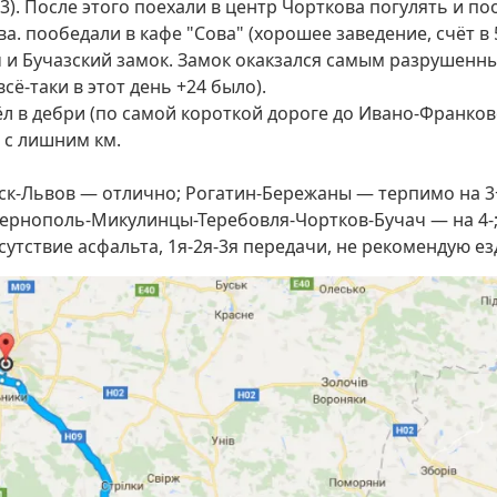
3). После этого поехали в центр Чорткова погулять и п
а. пообедали в кафе "Сова" (хорошее заведение, счёт в 5
 и Бучазский замок. Замок окакзался самым разрушенным
ё-таки в этот день +24 было).
л в дебри (по самой короткой дороге до Ивано-Франков
 с лишним км.
ск-Львов — отлично; Рогатин-Бережаны — терпимо на 3
Тернополь-Микулинцы-Теребовля-Чортков-Бучач — на 4-;
сутствие асфальта, 1я-2я-3я передачи, не рекомендую ез