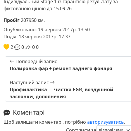
Індивідуальний Stage 1 із гарантією результату за
фіксованою ціною до 15.09.26
Пробіг
207950 км.
Опубліковано:
19 червня 2017р. 13:50
Подія:
18 червня 2017р. 17:37
2
0
0
0
Попередній запис
Полировка фар + ремонт заднего фонаря
Наступний запис
Профилактика — чистка EGR, воздушной
заслонки, дополнения
Коментарі
Щоб залишати коментарі, потрібно
авторизуватись
.
Сортувати за