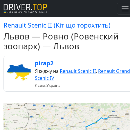
Renault Scenic II (Кіт що торохтить)
Львов — Ровно (Ровенский
зоопарк) — Львов
pirap2
Я їжджу на
Renault Scenic II
,
Renault Grand
Scenic IV
Львів, Україна