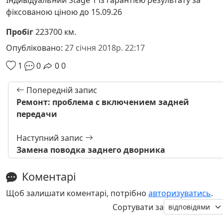
Індивідуальний Stage 1 із гарантією результату за
фіксованою ціною до 15.09.26
Пробіг
223700 км.
Опубліковано:
27 січня 2018р. 22:17
1
0
0
0
Попередній запис
Ремонт: проблема с включением задней
передачи
Наступний запис
Замена поводка заднего дворника
Коментарі
Щоб залишати коментарі, потрібно
авторизуватись
.
Сортувати за