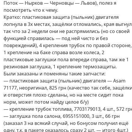
Поток — Нырков — Черновцы — Львов), полез я
посмотреть что к чему.
Кратко: пластиковая защита (пыльник) двигателя
лопнула в 3х местах, защёлки отломались, края выгну
так что за 2 недели они не распрямились (но со своей
функцией справилась — под ней чисто и без
повреждений), 4 крепления трубок по правой стороне,
1 крепление на баке справа возле колеса, 2
пластиковые заглушки пола впереди справа, там же 1
резиновая заглушка, 1 крепление термозащиты.
Были заказаны и поменяны такие запчасти:
— пластиковая защита (пыльник) двигателя — Asam
71177, неоригинал, 825 грн (качество так себе, защёлк
и отверстия плохо сделаны, но на месте сидит пока
норм, может потом найду целое б/у)
— крепление трубок топлива, 7703179013, 4 шт., 572 гр
— заглушка пола салона, 6955151000, 3 шт., 66 грн
(заказал 3 на всякий случай, но бонусом получил ещё
одну, т.к. в пакете оказалось сразу 2 шт. — итого 4шт.)