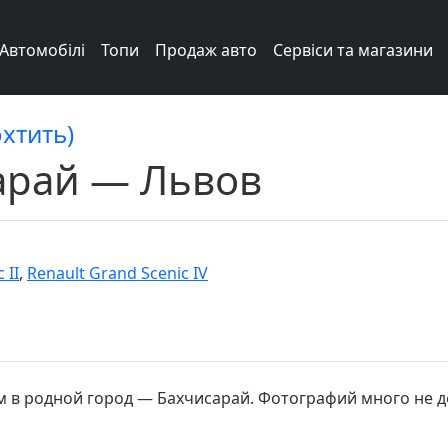
Автомобілі
Топи
Продаж авто
Сервіси та магазини
охтить)
арай — Львов
 II
,
Renault Grand Scenic IV
 в родной город — Бахчисарай. Фотографий много не дел