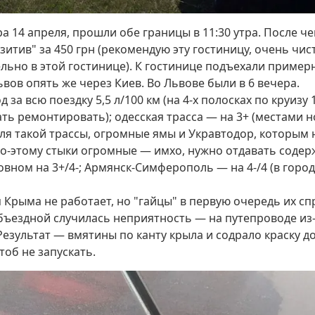
ра 14 апреля, прошли обе границы в 11:30 утра. После ч
итив" за 450 грн (рекомендую эту гостиницу, очень чис
ельно в этой гостинице). К гостинице подъехали примерно
ов опять же через Киев. Во Львове были в 6 вечера.
за всю поездку 5,5 л/100 км (на 4-х полосках по круизу 
ть ремонтировать); одесская трасса — на 3+ (местами н
я такой трассы, огромные ямы и Укравтодор, которым н
, по-этому стыки огромные — имхо, нужно отдавать содер
новном на 3+/4-; Армянск-Симферополь — на 4-/4 (в горо
ля Крыма не работает, но "гайцы" в первую очередь их с
бъездной случилась неприятность — на путепроводе из-
Результат — вмятины по канту крыла и содрало краску до
тоб не запускать.