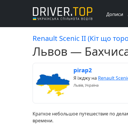
Дописи
Renault Scenic II (Кіт що тор
Львов — Бахчис
pirap2
Я їжджу на
Renault Scenic
Львів, Україна
Краткое небольшое путешествие по делам
времени.