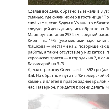
Сделав все дела, обратно выезжали в 8 ут
Уманью, где сняли номер в гостинице "Поз
своё кафе, если будем в Умани, то обязат
следующий день двинулись обратно во Льв
Маршрут составил 2934 км, средний расход 
Киев — на 4+/5- (уже местами надо начина
Жашкова — местами на 2, позорище как дл
работы, а также отсутствие у них катков
херсонская трасса — в городах на 2, в ос
Бахчисарай на 3-/3.
Делал страховку Green card — 592 грн (д
З.Ы. На обратном пути на Житомирской о
камень и влетел в правое заднее крыло(( 
час. Наверное, придётся к осени делать, ч