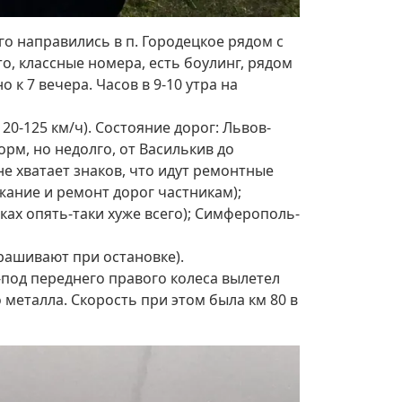
его направились в п. Городецкое рядом с
то, классные номера, есть боулинг, рядом
 к 7 вечера. Часов в 9-10 утра на
120-125 км/ч). Состояние дорог: Львов-
орм, но недолго, от Василькив до
е хватает знаков, что идут ремонтные
жание и ремонт дорог частникам);
дках опять-таки хуже всего); Симферополь-
прашивают при остановке).
под переднего правого колеса вылетел
 металла. Скорость при этом была км 80 в