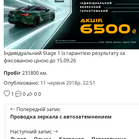
Індивідуальний Stage 1 із гарантією результату за
фіксованою ціною до 15.09.26
Пробіг
231800 км.
Опубліковано:
11 червня 2018р. 22:51
1
0
0
0
Попередній запис
Проводка зеркала с автозатемнением
Наступний запис
Львов — Олыка — Клеванов — Пересопница —