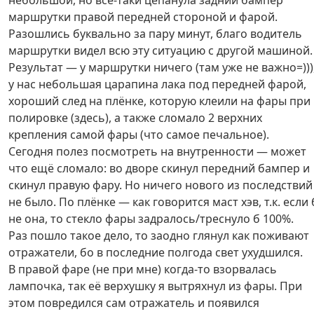
небольшой, но всё-таки цепанула задний бампер
маршрутки правой передней стороной и фарой.
Разошлись буквально за пару минут, благо водитель
маршрутки видел всю эту ситуацию с другой машиной.
Результат — у маршрутки ничего (там уже не важно=)))
у нас небольшая царапина лака под передней фарой,
хороший след на плёнке, которую клеили на фары при
полировке (здесь), а также сломало 2 верхних
крепления самой фары (что самое печальное).
Сегодня полез посмотреть на внутренности — может
что ещё сломало: во дворе скинул передний бампер и
скинул правую фару. Но ничего нового из последствий
не было. По плёнке — как говорится маст хэв, т.к. если 
не она, то стекло фары задралось/треснуло б 100%.
Раз пошло такое дело, то заодно глянул как поживают
отражатели, бо в последние полгода свет ухудшился.
В правой фаре (не при мне) когда-то взорвалась
лампочка, так её верхушку я вытряхнул из фары. При
этом повредился сам отражатель и появился