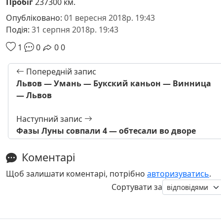
Пробіг
237300 км.
Опубліковано:
01 вересня 2018р. 19:43
Подія:
31 серпня 2018р. 19:43
1
0
0
0
Попередній запис
Львов — Умань — Букский каньон — Винница
— Львов
Наступний запис
Фазы Луны совпали 4 — обтесали во дворе
Коментарі
Щоб залишати коментарі, потрібно
авторизуватись
.
Сортувати за