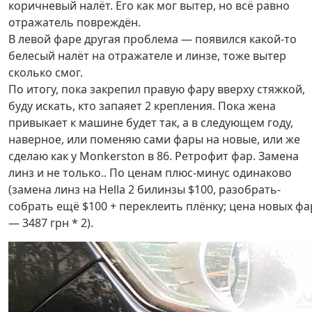
коричневый налёт. Его как мог вытер, но всё равно
отражатель повреждён.
В левой фаре другая проблема — появился какой-то
белесый налёт на отражателе и линзе, тоже вытер
сколько смог.
По итогу, пока закрепил правую фару вверху стяжкой,
буду искать, кто запаяет 2 крепления. Пока жена
привыкает к машине будет так, а в следующем году,
наверное, или поменяю сами фары на новые, или же
сделаю как у Monkerston в 86. Ретрофит фар. Замена
линз и не только.. По ценам плюс-минус одинаково
(замена линз на Hella 2 билинзы $100, разобрать-
собрать ещё $100 + переклеить плёнку; цена новых фа
— 3487 грн * 2).