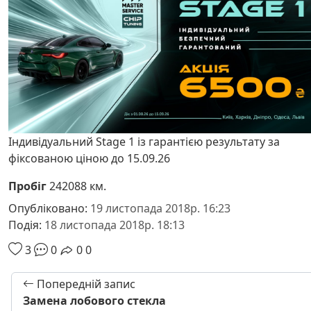
Індивідуальний Stage 1 із гарантією результату за
фіксованою ціною до 15.09.26
Пробіг
242088 км.
Опубліковано:
19 листопада 2018р. 16:23
Подія:
18 листопада 2018р. 18:13
3
0
0
0
Попередній запис
Замена лобового стекла