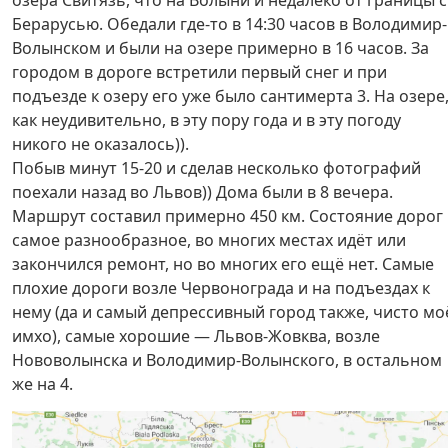
озера Свитязь, что на Волыни и недалеко от границы с
Берарусью. Обедали где-то в 14:30 часов в Володимир-
Волынском и были на озере примерно в 16 часов. За
городом в дороге встретили первый снег и при
подъезде к озеру его уже было сантимерта 3. На озере
как неудивительно, в эту пору года и в эту погоду
никого не оказалось)).
Побыв минут 15-20 и сделав несколько фотографий
поехали назад во Львов)) Дома были в 8 вечера.
Маршрут составил примерно 450 км. Состояние дорог
самое разнообразное, во многих местах идёт или
закончился ремонт, но во многих его ещё нет. Самые
плохие дороги возле Червонограда и на подъездах к
нему (да и самый депрессивный город также, чисто мо
имхо), самые хорошие — Львов-Жовква, возле
Нововолынска и Володимир-Волынского, в остальном
же на 4.