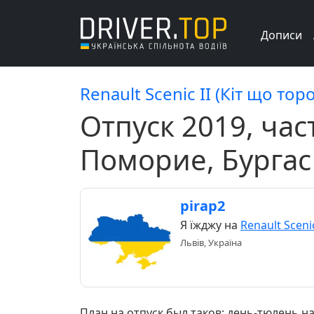
Дописи
Renault Scenic II (Кіт що тор
Отпуск 2019, час
Поморие, Бургас
pirap2
Я їжджу на
Renault Scenic
Львів, Україна
План на отпуск был таков: день-тюлень н