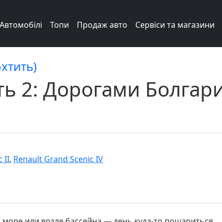
Автомобілі
Топи
Продаж авто
Сервіси та магазини
охтить)
ть 2: Дорогами Болгар
 II
,
Renault Grand Scenic IV
а море или возле бассейна — день куда-то пошариться.