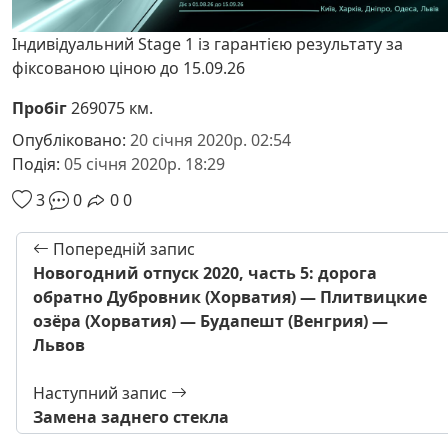
Індивідуальний Stage 1 із гарантією результату за
фіксованою ціною до 15.09.26
Пробіг
269075 км.
Опубліковано:
20 січня 2020р. 02:54
Подія:
05 січня 2020р. 18:29
3
0
0
0
Попередній запис
Новогодний отпуск 2020, часть 5: дорога
обратно Дубровник (Хорватия) — Плитвицкие
озёра (Хорватия) — Будапешт (Венгрия) —
Львов
Наступний запис
Замена заднего стекла