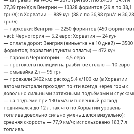
— заправки: на WOG — 2079 грн (80 л по 24,39 грн/л и
27,39 грн/л); в Венгрии — 13328 форинтов (29 л по 38,1
грн/л); в Хорватии — 889 кун (88 л по 36,98 грн/л и 36,28
грн/л)
— парковки: Венгрия — 2250 форинтов (450 форинтов 
час); Черногория — 5,2 евро; Хорватия — 24 кун
— оплата дорог: Венгрия (виньетка на 10 дней) — 3500
форинтов; Хорватия (пункты оплаты) — 472 кун
— паром в Черногории — 4,5 евро
— протокол в полиции на разбитое стекло — 10 евро
— омывайка 2л — 95 грн
— проехали 3402 км; расход 5,4 л/100 км (в Хорватии
автомагистрали проходят почти всегда через горы с
довольно сильными затяжными подъёмами и спускам
— на подъёме при 130 км/ч мгновенный расход
поднимался до 12 л, так что по Хорватии уровень
топлива довольно сильно уменьшался визуально);
средняя скорость — 77,9 км/ч; использовано 183,7 л
топлива.