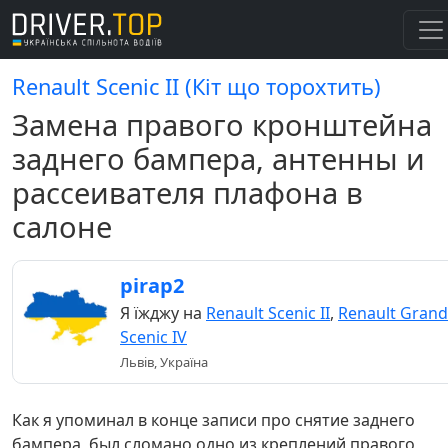
Renault Scenic II (Кіт що торохтить)
Замена правого кронштейна
заднего бампера, антенны и
рассеивателя плафона в
салоне
pirap2
Я їжджу на
Renault Scenic II
,
Renault Grand
Scenic IV
Львів, Україна
Как я упоминал в конце записи про снятие заднего
бампера, был сломано одно из креплений правого