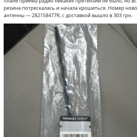
плане приёма радио никаких претензий не было, но вс
резина потрескалась и начала крошиться. Номер нов
антенны — 282158477R, с доставкой вышло в 303 грн.