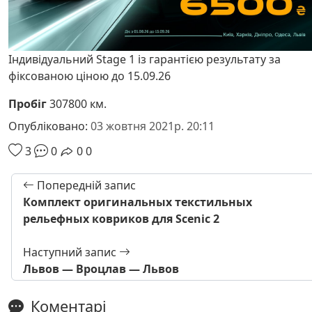
Індивідуальний Stage 1 із гарантією результату за
фіксованою ціною до 15.09.26
Пробіг
307800 км.
Опубліковано:
03 жовтня 2021р. 20:11
3
0
0
0
Попередній запис
Комплект оригинальных текстильных
рельефных ковриков для Scenic 2
Наступний запис
Львов — Вроцлав — Львов
Коментарі