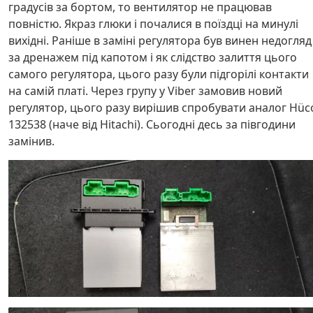
градусів за бортом, то вентилятор не працював
повністю. Якраз глюки і почалися в поїздці на минулі
вихідні. Раніше в заміні регулятора був винен недогляд
за дренажем під капотом і як слідство залиття цього
самого регулятора, цього разу були підгорілі контакти
на самій платі. Через групу у Viber замовив новий
регулятор, цього разу вирішив спробувати аналог Hüc
132538 (наче від Hitachi). Сьогодні десь за півгодини
замінив.