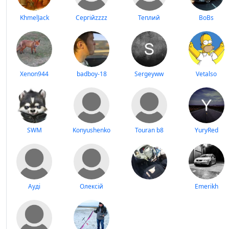
KhmelJack
Сергійzzzz
Теплий
BoBs
Xenon944
badboy-18
Sergeyww
Vetalso
SWM
Konyushenko
Touran b8
YuryRed
Ауді
Олексій
Emerikh