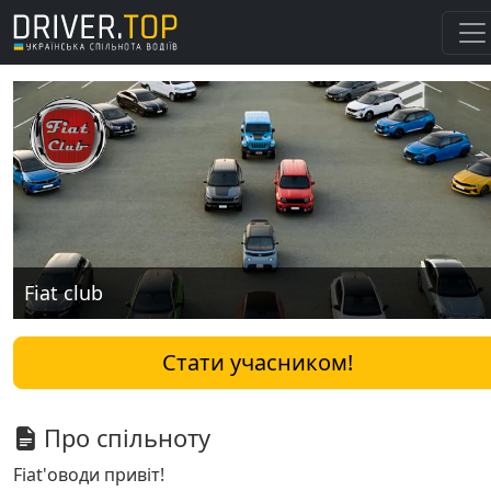
Fiat club
Стати учасником!
Про спільноту
Fiat'оводи привіт!