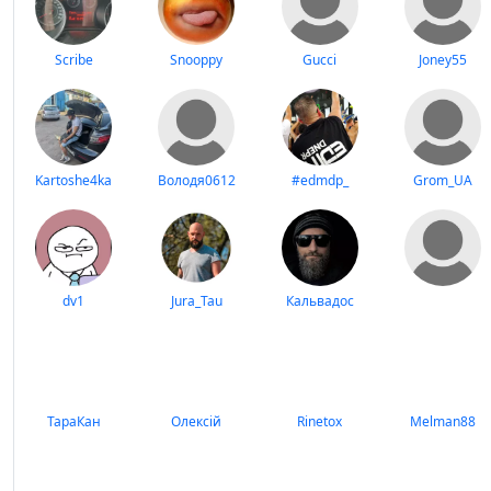
Scribe
Snooppy
Gucci
Joney55
Kartoshe4ka
Володя0612
#edmdp_
Grom_UA
dv1
Jura_Tau
Кальвадос
ТараКан
Олексій
Rinetox
Melman88