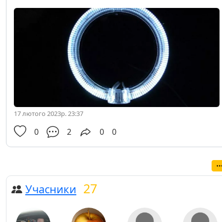
17 лютого 2023р. 23:37
0
2
0
0
27
Учасники