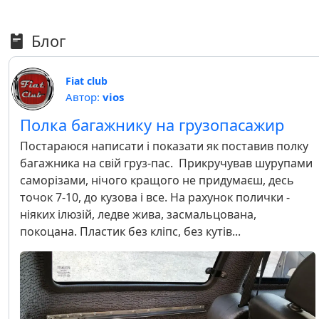
Блог
Fiat club
Автор:
vios
Полка багажнику на грузопасажир
Постараюся написати і показати як поставив полку
багажника на свій груз-пас. Прикручував шурупами
саморізами, нічого кращого не придумаєш, десь
точок 7-10, до кузова і все. На рахунок полички -
ніяких ілюзій, ледве жива, засмальцована,
покоцана. Пластик без кліпс, без кутів...