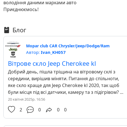
володіння даними марками авто
Приєднюємось!
Блог
Mopar club CAR Chrysler/Jeep/Dodge/Ram
Автор:
Ivan_KH057
Вітрове скло Jeep Cherokee kl
Добрий день, пішла тріщина на вітровому склі з
середини, вирішив міняти. Питання до спільноти,
яке скло краще для Jeep Cherokee kl 2020, так щоб
були місця під всі датчики, камеру та з підігрівом? ...
20 квітня 2025р. 16:56
2
0
0
0