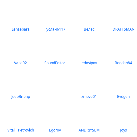
Lenzebara
Руслан6117
Велес
DRAFTSMAN
Vaha92
SoundEditor
edosipov
Bogdan84
JeepДнепр
xmove01
Evdgen
Vitalii_Petrovich
Egorov
ANDRIYSEM
Joys