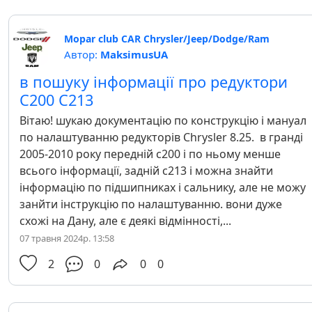
Mopar club CAR Chrysler/Jeep/Dodge/Ram
Автор:
MaksimusUA
в пошуку інформації про редуктори
С200 С213
Вітаю! шукаю документацію по конструкцію і мануал
по налаштуванню редукторів Chrysler 8.25. в гранді
2005-2010 року передній с200 і по ньому менше
всього інформації, задній с213 і можна знайти
інформацію по підшипниках і сальнику, але не можу
занйти інструкцію по налаштуванню. вони дуже
схожі на Дану, але є деякі відмінності,...
07 травня 2024р. 13:58
2
0
0
0