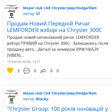
Mopar club CAR Chrysler/Jeep/Dodge/Ram
Автор:
ST
Продам Новий Передній Ричаг
LEMFORDER взборі на Chrysler 300C
Продам новий запакований ричаг LEMFORDER
взборі ПРАВИЙ на Chrysler 300С. Залишились після
продажу авто... Деталі за номером 0996166529
(VIBER)...
19 липня 2023р. 13:17
3
0
0
0
Mopar club CAR Chrysler/Jeep/Dodge/Ram
Автор:
Blacky
"Chrysler Group: 100 років інновацій у