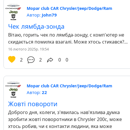
Mopar club CAR Chrysler/Jeep/Dodge/Ram
Автор:
John79
Чек лямбда-зонда
Вітаю, горить чек по лямбда-зонду, с комп'ютер не
скидається помилка взагалі. Може хтось стикався?...
16 лютого 2025р. 19:54
2
2
0
0
Mopar club CAR Chrysler/Jeep/Dodge/Ram
Автор:
22
Жовті повороти
Доброго дня, колеги, з'явилась нав'язлива думка
зробити жовті поворотники в Chrysler 200c, може
хтось робив, чи є контакти людини, яка може