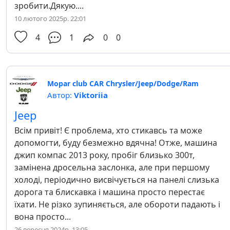
зробити.Дякую....
10 лютого 2025р. 22:01
4
1
0
0
Mopar club CAR Chrysler/Jeep/Dodge/Ram
Автор:
Viktoriia
Jeep
Всім привіт! Є проблема, хто стикавсь та може
допомогти, буду безмежно вдячна! Отже, машина
джип компас 2013 року, пробіг близько 300т,
замінена дросельна заслонка, але при першому
холоді, періодично висвічується на панелі слизька
дорога та блискавка і машина просто перестає
їхати. Не різко зупиняється, але обороти падають і
вона просто...
26 вересня 2024р. 13:05