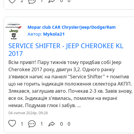
2
1
0
0
Mopar club CAR Chrysler/Jeep/Dodge/Ram
Автор:
Mykola21
SERVICE SHIFTER - JEEP CHEROKEE KL
2017
Всім привіт! Пару тижнів тому придбав собі Jeep
Cherokee 2017 року, двигун 3,2. Одного ранку
з'явився напис на панелі "Service Shifter" + помітив
що не горить індикація положення селектора АКПП.
Злякався, заглушив авто. Почекав 2-3 хв. Завів знову,
все ок. Індикація з'явилась, помилки на екрані
немає. Подумав глюк і забув. ...
04 липня 2024р. 09:26
1
1
0
0