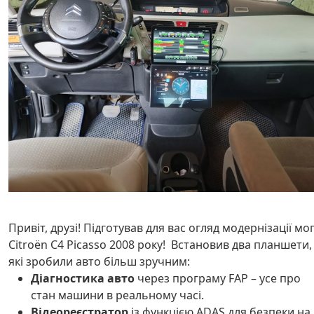
Привіт, друзі! Підготував для вас огляд модернізації мо
Citroën C4 Picasso 2008 року! Встановив два планшети,
які зробили авто більш зручним:
Діагностика авто
через програму FAP – усе про
стан машини в реальному часі.
Відеореєстратор
із функцією ADAS для безпеки на