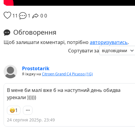
11
1
0
0
Обговорення
Щоб залишати коментарі, потрібно
авторизуватись
.
Сортувати за
Prostotarik
Я їжджу на
Citroen Grand C4 Picasso (1G)
В мене би малі вже б на наступний день обидва
урекали ))))))
1
24 серпня 2025р. 23:49