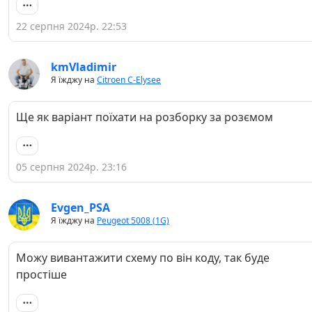
22 серпня 2024р. 22:53
kmVladimir
Я їжджу на
Citroen C-Elysee
Ще як варіант поїхати на розборку за розємом
05 серпня 2024р. 23:16
Evgen_PSA
Я їжджу на
Peugeot 5008 (1G)
Можу вивантажити схему по він коду, так буде
простіше