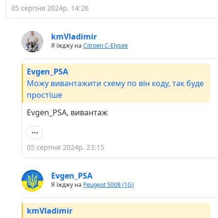
05 серпня 2024р. 14:26
kmVladimir
Я їжджу на
Citroen C-Elysee
Evgen_PSA
Можу вивантажити схему по він коду, так буде
простіше
Evgen_PSA, вивантаж
05 серпня 2024р. 23:15
Evgen_PSA
Я їжджу на
Peugeot 5008 (1G)
kmVladimir