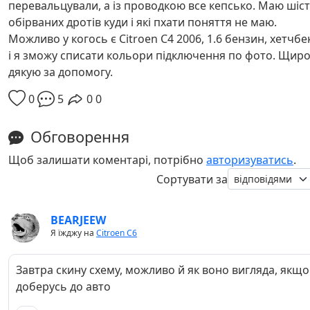
перевальцували, а із проводкою все кепсько. Маю шіс
обірваних дротів куди і які пхати поняття не маю.
Можливо у когось є Citroen C4 2006, 1.6 бензин, хетчбе
і я зможу списати кольори підключення по фото. Щир
дякую за допомогу.
0
5
0
0
Обговорення
Щоб залишати коментарі, потрібно
авторизуватись
.
Сортувати за
BEARJEEW
Я їжджу на
Citroen C6
Завтра скину схему, можливо й як воно вигляда, якщо
доберусь до авто