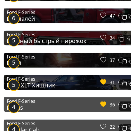
F-Series (7G)
Ford F-Series
47
0
6
Бармалей
Ford F-Series
34
0
5
1
Красный быстрый пирожок
Ford F-Series
37
2
5
F-250
F-Series (8G)
Ford F-Series
31
0
5
F150 XLT Хищник
Ford F-Series
36
0
4
Pegas
Ford F-Series
22
2
4
Regular Cab