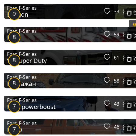
Ford F-Series
33
4
9
Dragon
Ford F-Series
59
1
8
FIRE
Ford F-Series
61
0
8
V8 Super Duty
F-Series (4G)
Ford F-Series
58
0
8
Баклажан
Ford F-Series
43
0
7
F150 powerboost
Ford F-Series
46
2
7
F-350