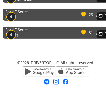
F-Series (9G)
Ford F-Series
23
0
4
Xlt
Ford F-Series
31
0
4
Пікап
©2026. DRIVERTOP LLC. All rights reserved.
F-Series (10G)