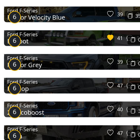
F-Series (5G)
Ford F-Series
39
2
6
3
Raptor Velocity Blue
Ford F-Series
41
0
6
Bigfoot
Ford F-Series
39
0
6
Raptor Grey
F-Series (6G)
Ford F-Series
47
1
6
Раптор
Ford F-Series
40
0
6
2.7 ecoboost
Ford F-Series
47
0
6
Ефка