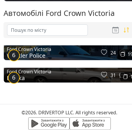
Автомобілі Ford Crown Victoria
Ford Crown Victoria
24
0
6
1
Winkler Police
Ford Crown Victoria
31
2
6
Баржа
©2026. DRIVERTOP LLC. All rights reserved.