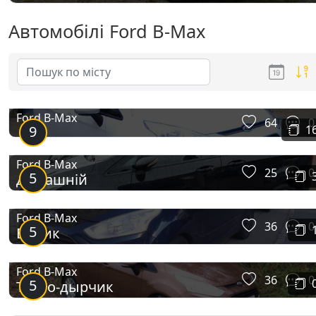
Автомобілі Ford B-Max
Ford B-Max
64
0
9
1
Ford B-Max
25
0
5
Домашній
Ford B-Max
36
0
5
Бемик
Ford B-Max
36
0
5
Турбо-дырчик