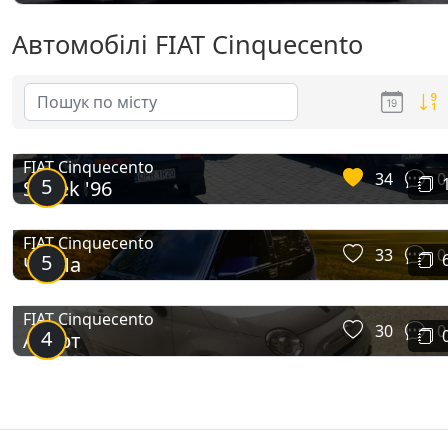
Автомобілі FIAT Cinquecento
FIAT Cinquecento
34
0
5
Stołek '96
FIAT Cinquecento
33
0
5
Чи-Ча
FIAT Cinquecento
30
0
4
Абарт